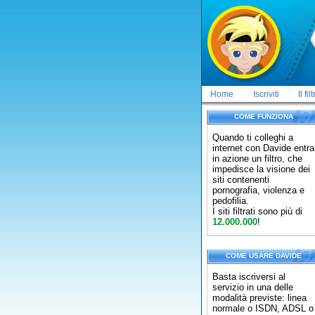
Home
Iscriviti
Il fil
COME FUNZIONA
Quando ti colleghi a
internet con Davide entra
in azione un filtro, che
impedisce la visione dei
siti contenenti
pornografia, violenza e
pedofilia.
I siti filtrati sono più di
12.000.000
!
COME USARE DAVIDE
Basta iscriversi al
servizio in una delle
modalità previste: linea
normale o ISDN, ADSL o